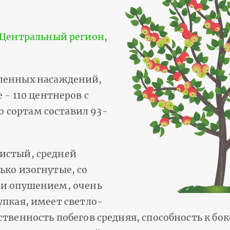
Центральный регион
,
шленных насаждений,
 - 110 центнеров с
по сортам составил 93-
истый, средней
ько изогнутые, со
 и опушением, очень
упкая, имеет светло-
ственность побегов средняя, способность к б