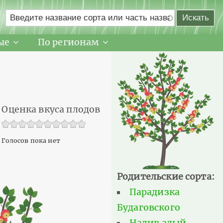
ые
По регионам
Оценка вкуса плодов
Голосов пока нет
Родительские сорта:
Парадизка
Будаговского
Налив алый