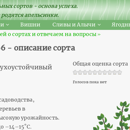
ных сортов - основа успеха.
 родятся апельсинки.
ни
Вишни
Сливы и Алычи
Ягодн
 о сортах и отвечаем на вопросы ≫
6 - описание сорта
Общая оценка сорта
сухоустойчивый
Голосов пока нет
садоводства,
еревьев в
высокую урожайность.
о –14–15˚С.