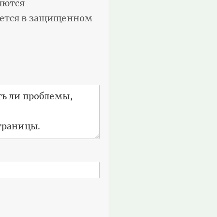
няются
няется в защищенном