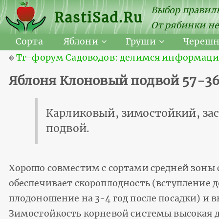
Выбор правиль
RastiSad.Ru
От рябинки не
Сорта
Яблони
Груши
Череш
⎆
Тг-форум Садоводов: делимся информацией
Яблоня Клоновый подвой 57-36
Карликовый, зимостойкий, за
подвой.
Хорошо совместим с сортами средней зоны 
обеспечивает скороплодность (вступление д
плодоношение на 3-4 год после посадки) и 
Зимостойкость корневой системы высокая д