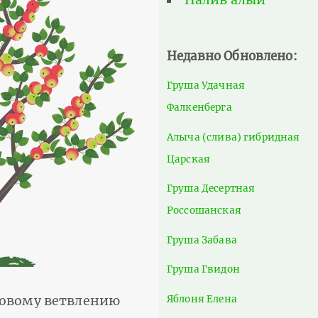
Недавно Обновлено:
Груша Удачная
Фалкенберга
Алыча (слива) гибридная
Царская
Груша Десертная
Россошанская
Груша Забава
Груша Гвидон
Яблоня Елена
оковому ветвлению