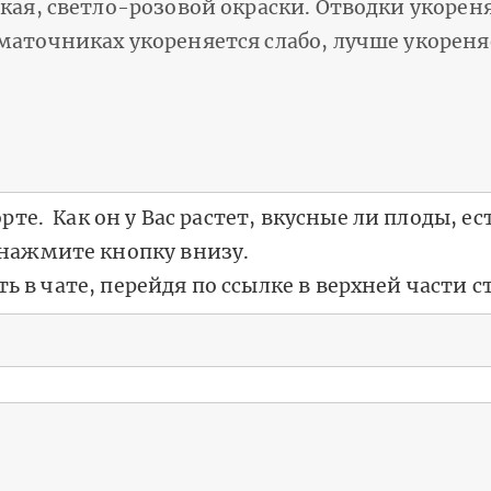
пкая, светло-розовой окраски. Отводки укоре
 маточниках укореняется слабо, лучше укоре