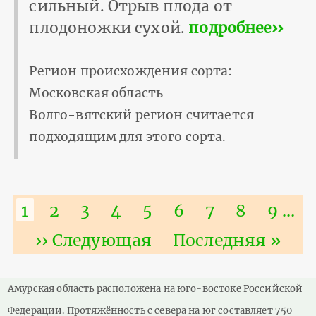
сильный. Отрыв плода от
плодо­ножки сухой.
подробнее››
Регион происхождения сорта:
Московская область
Волго-вятский регион считается
подходящим для этого сорта.
Нумерация
Текущая
1
Страница
2
Страница
3
Страница
4
Страница
5
Страница
6
Страница
7
Страниц
8
Стра
9
…
страниц
страница
Следующая
›› Следующая
Последняя
Последняя »
страница
страница
Амурская область расположена на юго-востоке Российской
Федерации. Протяжённость с севера на юг составляет 750