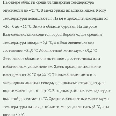
На севере области средняя январская температура
опускается до −31 °С. В межгорных впадинах ниже. К югу
температуры повышаются. На юге проходят изотермы от
−26 °C до −22 °С. Зима в области суровая. На широте
Благовещенска находится город Воронеж, где средняя
температура января −6,1 °С, а в Благовещенске она
составляет −21,5 °С. Абсолютный минимум −45,4 °С.
Лето на юге области очень тёплое с достаточным или
избыточным увлажнением. Здесь проходят июльские
изотермы от 20 °C до 22 °С. Тёплым бывает лето и в
межгорных долинах севера, где июльские температуры
поднимаются до 16—19 °С. В горных районах температура с
высотой достигает 12 °С. Средние абсолютные максимумы
температуры на севере области могут достигать 38 °С, а на
юге до 40 °С.