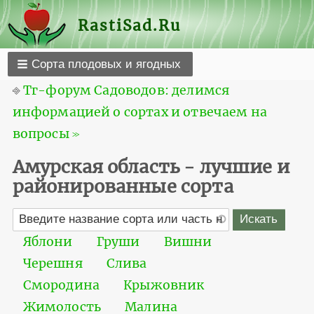
RastiSad.Ru
Сорта плодовых и ягодных
⎆
Тг-форум Садоводов: делимся
информацией о сортах и отвечаем на
вопросы ≫
Амурская область - лучшие и
районированные сорта
Яблони
Груши
Вишни
Черешня
Слива
Смородина
Крыжовник
Жимолость
Малина