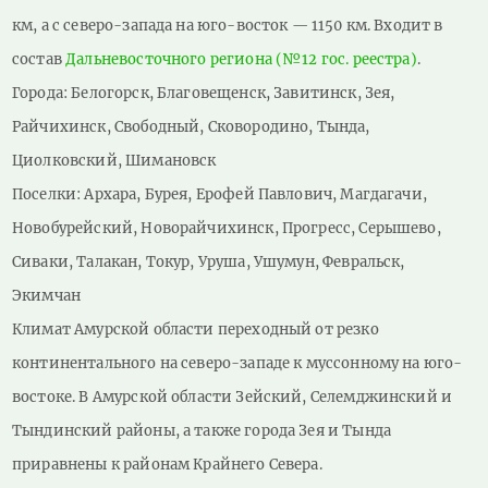
км, а с северо-запада на юго-восток — 1150 км. Входит в
состав
Дальневосточного региона (№12 гос. реестра)
.
Города: Белогорск, Благовещенск, Завитинск, Зея,
Райчихинск, Свободный, Сковородино, Тында,
Циолковский, Шимановск
Поселки: Архара, Бурея, Ерофей Павлович, Магдагачи,
Новобурейский, Новорайчихинск, Прогресс, Серышево,
Сиваки, Талакан, Токур, Уруша, Ушумун, Февральск,
Экимчан
Климат Амурской области переходный от резко
континентального на северо-западе к муссонному на юго-
востоке. В Амурской области Зейский, Селемджинский и
Тындинский районы, а также города Зея и Тында
приравнены к районам Крайнего Севера.