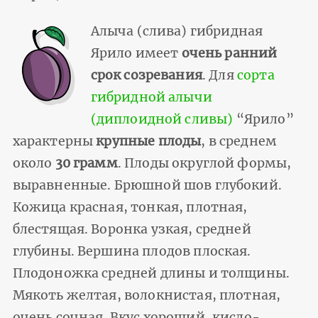
Алыча (слива) гибридная
Ярило имеет
очень ранний
срок созревания
. Для
сорта
гибридной алычи
(диплоидной сливы)
“Ярило”
характерны
крупные плоды
, в среднем
около
30 грамм
. Плоды округлой формы,
выравненные. Брюшной шов глубокий.
Кожица красная, тонкая, плотная,
блестящая. Воронка узкая, средней
глубины. Вершина плодов плоская.
Плодоножка средней длины и толщины.
Мякоть желтая, волокнистая, плотная,
очень сочная. Вкус хороший, кисло-