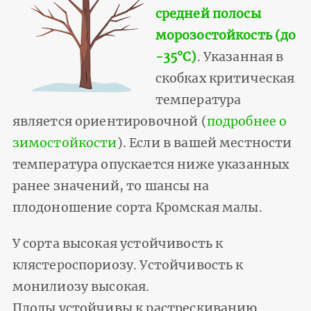
средней полосы
морозостойкость (до
-35°С)
. Указанная в
скобках критическая
температура
является ориентировочной (
подробнее о
зимостойкости
). Если в вашей местности
температура опускается ниже указанных
ранее значений, то шансы на
плодоношение сорта Кромская малы.
У сорта высокая устойчивость к
клястероспориозу.
Устойчивость к
монилиозу высокая.
Плоды устойчивы к растрескиванию