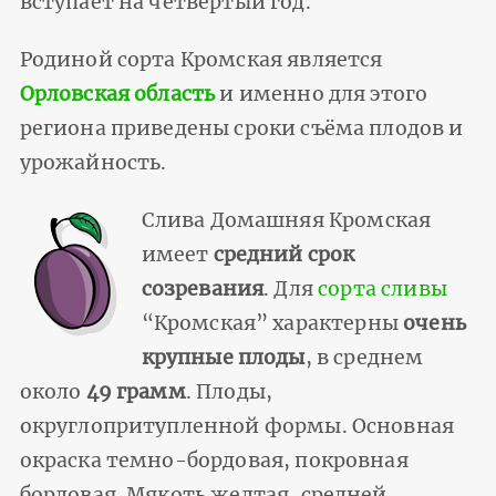
вступает на четвертый год.
Родиной сорта Кромская является
Орловская область
и именно для этого
региона приведены сроки съёма плодов и
урожайность.
Слива Домашняя Кромская
имеет
средний срок
созревания
. Для
сорта сливы
“Кромская” характерны
очень
крупные плоды
, в среднем
около
49 грамм
. Плоды,
округлопритупленной формы. Основная
окраска темно-бордовая, покровная
бордовая. Мякоть желтая, средней