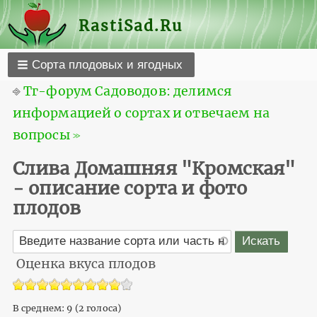
RastiSad.Ru
Сорта плодовых и ягодных
⎆
Тг-форум Садоводов: делимся
информацией о сортах и отвечаем на
вопросы ≫
Слива Домашняя "Кромская"
- описание сорта и фото
плодов
Оценка вкуса плодов
В среднем:
9
(
2
голоса)