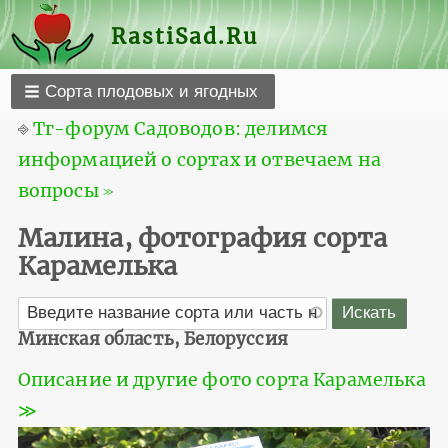
RastiSad.Ru
Сорта плодовых и ягодных
⎆
Тг-форум Садоводов: делимся
информацией о сортах и отвечаем на
вопросы ≫
Малина, фотография сорта
Карамелька
Минская область, Белоруссия
Описание и другие фото сорта Карамелька
≫