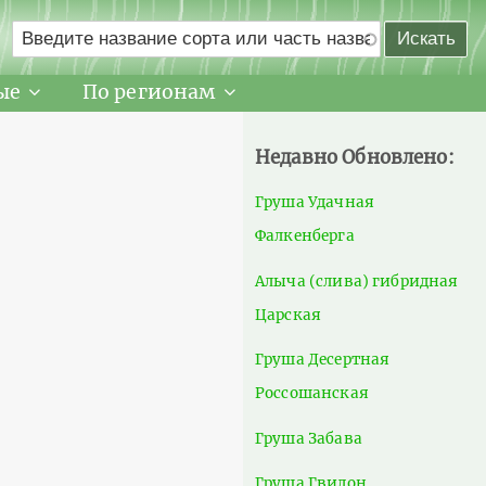
ые
По регионам
Недавно Обновлено:
Груша Удачная
Фалкенберга
Алыча (слива) гибридная
Царская
Груша Десертная
Россошанская
Груша Забава
Груша Гвидон