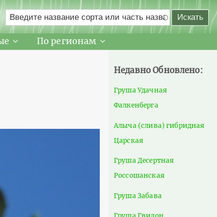
ые
По регионам
Недавно Обновлено:
Груша Удачная
Фалкенберга
Алыча (слива) гибридная
Царская
Груша Десертная
Россошанская
Груша Забава
Груша Гвидон