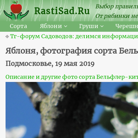
Выбор правиль
RastiSad.Ru
От рябинки не
Сорта
Яблони
Груши
Череш
⎆
Тг-форум Садоводов: делимся информацией
Яблоня, фотография сорта Бел
Подмосковье, 19 мая 2019
Описание и другие фото сорта Бельфлер-ки