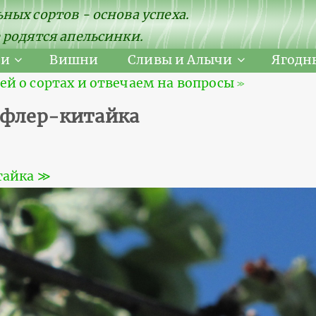
ных сортов - основа успеха.
 родятся апельсинки.
ни
Вишни
Сливы и Алычи
Ягодн
 о сортах и отвечаем на вопросы ≫
ьфлер-китайка
тайка ≫