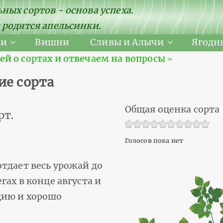
ных сортов - основа успеха.
 родятся апельсинки.
ни
Вишни
Сливы и Алычи
Ягодн
 о сортах и отвечаем на вопросы ≫
ие сорта
Общая оценка сорта
рт.
Голосов пока нет
тдает весь урожай до
ах в конце августа и
цию и хорошо