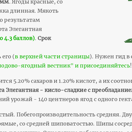
амм
. Ягоды красные, со
ка длинная. Мякоть
По результатам
рта Элегантная
 4.3 баллов)
.
Срок
 его (
в верхней части страницы
). Нужен гид в
Плодово-ягодный вестник" и присоединяйтесь
!
ится 5.20% сахаров и 1.20% кислот, а их соотн
та Элегантная - кисло-сладкие с преобладание
 урожай - 140 центнеров ягод с одного гект
стый. Побегопроизводительность средняя. Дв
рямые, со средней шиповатостью. Шипы соср