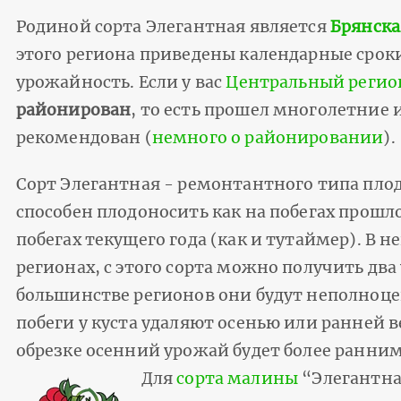
Родиной сорта Элегантная является
Брянска
этого региона приведены календарные сроки
урожайность. Если у вас
Центральный регио
районирован
, то есть прошел многолетние
рекомендован (
немного о районировании
).
Сорт Элегантная - ремонтантного типа пло
способен плодоносить как на побегах прошлог
побегах текущего года (как и тутаймер). В
регионах, с этого сорта можно получить два
большинстве регионов они будут неполноц
побеги у куста удаляют осенью или ранней в
обрезке осенний урожай будет более ранни
Для
сорта малины
“Элегантна