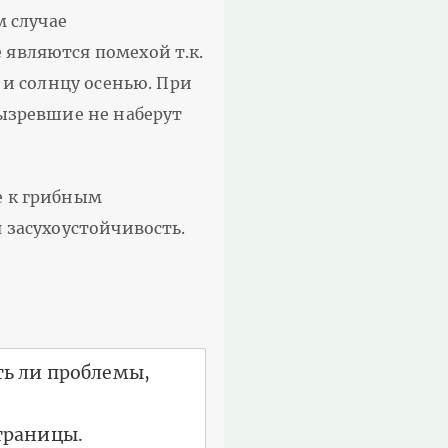
м случае
являются помехой т.к.
 и солнцу осенью. При
вызревшие не наберут
е к грибным
 засухоустойчивость.