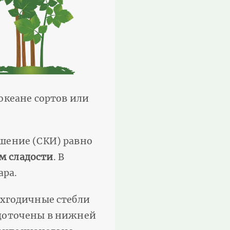
 океане сортов или
ошение (СКИ) равно
м сладости
. В
ара.
ухгодичные стебли
едоточены в нижней