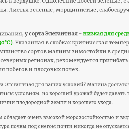
ясь к верхушке. Однолетние побеги зеленые, 
ны. Листья зеленые, морщинистые, слабоскру
щивания,
у сорта Элегантная -
низкая для сред
30°С)
. Указанная в скобках критическая темпе
ьшинство сортов малины зимостойки в средне
 северных регионах, рекомендуется пригибать
 побегов и плодовых почек.
а Элегантная для ваших условий? Малина достато
тным условиям, но хороший урожай будет давать т
личии плодородной земли и хорошего ухода.
 обладает очень высокой морозостойкостью и выде
ура почвы под снегом почти никогда не опускаетс