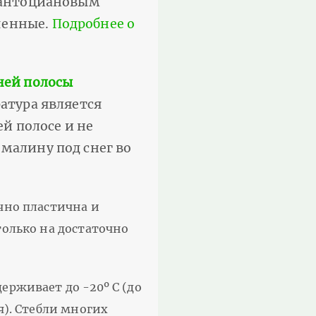
с антоциановым
ченные.
Подробнее о
ней полосы
ратура является
й полосе и не
 малину под снег во
чно пластична и
олько на достаточно
рживает до -20º С (до
я). Стебли многих