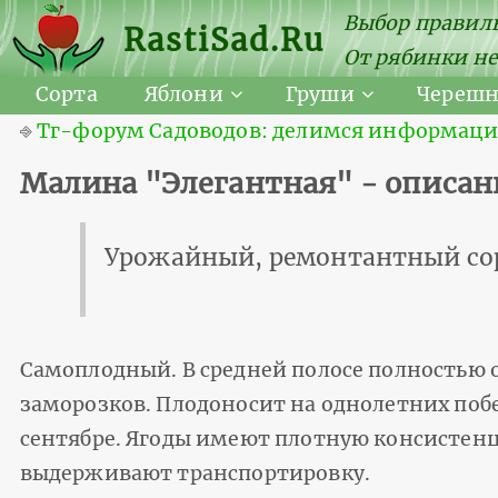
Выбор правиль
RastiSad.Ru
От рябинки не
Сорта
Яблони
Груши
Череш
⎆
Тг-форум Садоводов: делимся информацией
Малина "Элегантная" - описан
Урожайный, ремонтантный со
Самоплодный. В средней полосе полностью о
заморозков. Плодоносит на однолетних побег
сентябре. Ягоды имеют плотную консистен
выдерживают транспортировку.