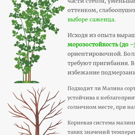
части стебля, уменьша
оттенком, слабоопуше
выборе саженца
.
Исходя из опыта выра
морозостойкость (до -
ориентировочной. Бол
требуют пригибания. В
избежание подмерзания
Подходит ли Малина сорт
устойчива к неблагоприя
солнечном месте, при на
Корневая система малины
таких значений температ