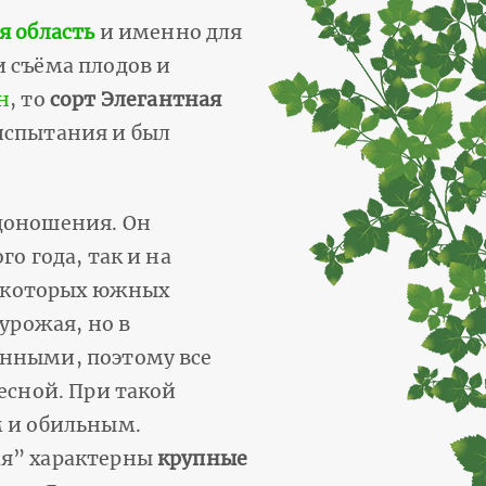
я область
и именно для
 съёма плодов и
н
, то
сорт Элегантная
 испытания и был
доношения. Он
о года, так и на
 некоторых южных
 урожая, но в
енными, поэтому все
есной. При такой
м и обильным.
я” характерны
крупные