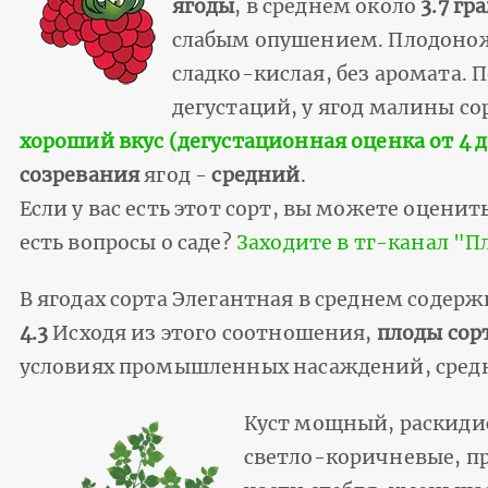
ягоды
, в среднем около
3.7 гр
слабым опушением. Плодонож
сладко-кислая, без аромата. 
дегустаций, у ягод малины со
хороший вкус (дегустационная оценка от 4 до
созревания
ягод -
средний
.
Если у вас есть этот сорт, вы можете оценить
есть вопросы о саде?
Заходите в тг-канал "
В ягодах сорта Элегантная в среднем содерж
4.3
Исходя из этого соотношения,
плоды сор
условиях промышленных насаждений, средний
Куст мощный, раскиди
светло-коричневые, п