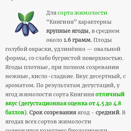
Для
сорта жимолости
“Княгиня” характерны
крупные ягоды
, в среднем
около
1.6 грамм
. Плоды
голубой окраски, удлинённо — овальной
формы, со слабо бугристой поверхностью.
Ягоды плотные, при полном созревании
нежные, кисло-сладкие. Вкус десертный, с
ароматом. По результатам дегустаций, у
ягод жимолости сорта Княгиня
отличный
вкус (дегустационная оценка от 4.5 до 4.8
баллов)
.
Срок созревания
ягод -
средний
. В
ягодах всех сортов жимолости
содержится комплекс биологически