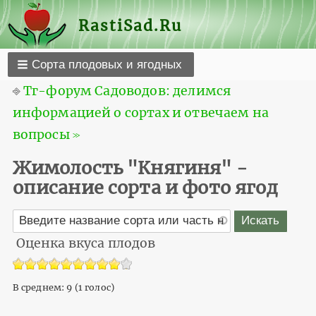
RastiSad.Ru
Сорта плодовых и ягодных
⎆
Тг-форум Садоводов: делимся
информацией о сортах и отвечаем на
вопросы ≫
Жимолость "Княгиня" -
описание сорта и фото ягод
Оценка вкуса плодов
В среднем:
9
(
1
голос)