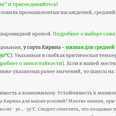
ик" и присоединяйтесь
!
условиях промышленных насаждений, средний 
с шаровидной кроной.
Подробнее о выборе саж
ащивания,
у сорта Кирина -
низкая для средней
30°С)
. Указанная в скобках критическая темпе
дробнее о зимостойкости
). Если в вашей мест
 ниже указанных ранее значений, то шансы на
чивость к коккомикозу.
Устойчивость к монили
а Кирина для ваших условий? Многие вишни, при
носят -30…-35°С. Следует отметить, что плодовые 