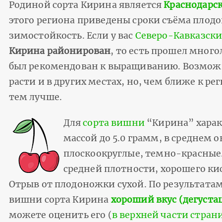
Родиной сорта Кирина является
Краснодарс
этого региона приведены сроки съёма плодо
зимостойкость. Если у вас
Северо-Кавказски
Кирина районирован
, то есть прошел мног
был рекомендован к выращиванию. Возможн
расти и в других местах, но, чем ближе к р
тем лучше.
Для
сорта вишни
“Кирина” хара
массой до 5.0 грамм, в среднем 
плоскоокруглые, темно-красные.
средней плотности, хорошего кис
Отрыв от плодоножки сухой. По результатам
вишни сорта Кирина
хороший вкус (дегустац
можете оценить его (
в верхней части стран