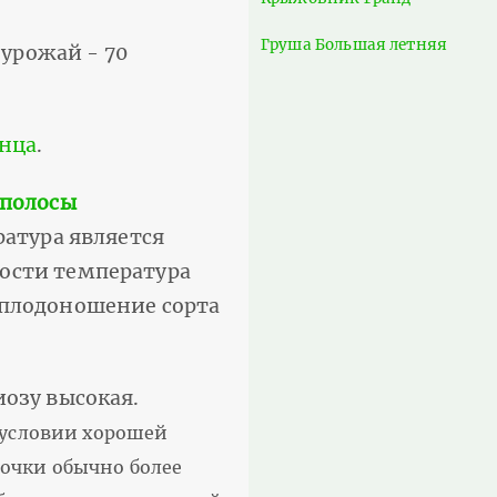
Груша Большая летняя
урожай - 70
енца
.
 полосы
ратура является
ности температура
 плодоношение сорта
озу высокая.
 условии хорошей
почки обычно более