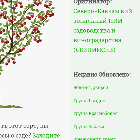
Оригинатор:
Северо-Кавказский
зональный НИИ
садоводства и
виноградарства
(СКЗНИИСиВ)
Недавно Обновлено:
Яблоня Джерси
Груша Гвидон
Груша Краснобокая
есть этот сорт, вы
Груша Забава
осы о саде?
Заходите
Крыжовник Гранд