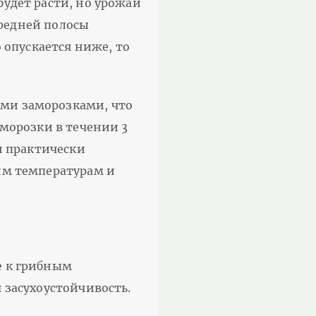
удет расти, но урожай
средней полосы
 опускается ниже, то
ми заморозками, что
аморозки в течении 3
и практически
им температурам и
е к грибным
 засухоустойчивость.