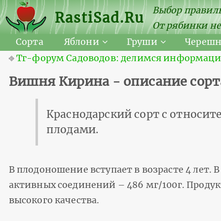
Выбор правиль
RastiSad.Ru
От рябинки не
Сорта
Яблони
Груши
Череш
⎆
Тг-форум Садоводов: делимся информацией
Вишня Кирина - описание сорт
Краснодарский сорт с относи
плодами.
В плодоношение вступает в возрасте 4 лет. В
активных соединений – 486 мг/100г. Проду
высокого качества.