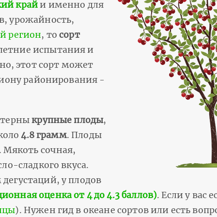
кий край
и именно для
в, урожайность,
й регион
, то
сорт
олетние испытания и
о, этот сорт может
егиону районирования -
ктерны
крупные плоды
,
около
4.8 грамм
. Плоды
 Мякоть сочная,
ло-сладкого вкуса.
 дегустаций, у плодов
ионная оценка от 4 до 4.3 баллов)
. Если у вас 
ицы
). Нужен гид в океане сортов или есть вопр