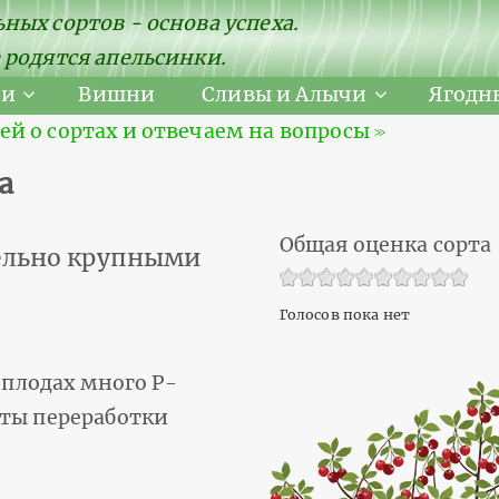
ных сортов - основа успеха.
 родятся апельсинки.
ни
Вишни
Сливы и Алычи
Ягодн
 о сортах и отвечаем на вопросы ≫
а
Общая оценка сорта
тельно крупными
Голосов пока нет
 плодах много Р-
кты переработки