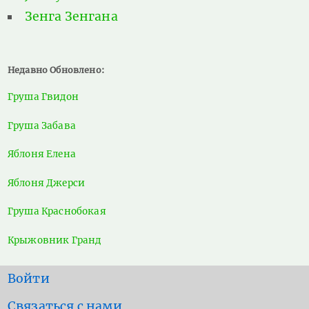
Зенга Зенгана
Недавно Обновлено:
Груша Гвидон
Груша Забава
Яблоня Елена
Яблоня Джерси
Груша Краснобокая
Крыжовник Гранд
User
Войти
account
Footer
Связаться с нами