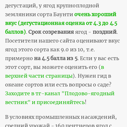
дегустаций, у ягод крупноплодной
земляники сорта Баунти
очень хороший
вкус (дегустационная оценка от 4.3 до 4.5
баллов)
.
Срок созревания
ягод -
поздний
.
Посетители нашего сайта оценивают вкус
ягод этого сорта как 9.0 из 10, т.е.
примерно
на 4.5 балла из 5
. Если у вас есть
этот сорт, вы можете оценить его (
в
верхней части страницы
). Нужен гид в
океане сортов или есть вопросы о саде?
Заходите в тг-канал "Плодово-ягодный
вестник" и присоединяйтесь
!
В условиях промышленных насаждений,
средний урожай - 160 центнеров ягод с