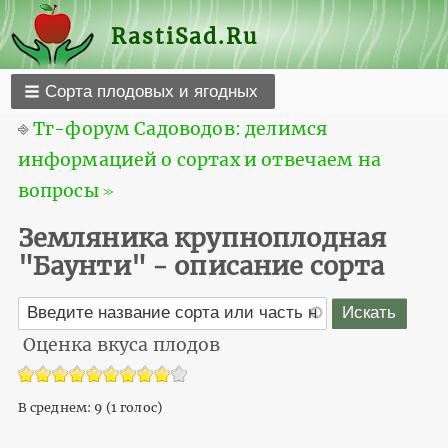
RastiSad.Ru
Сорта плодовых и ягодных
⎆
Тг-форум Садоводов: делимся
информацией о сортах и отвечаем на
вопросы ≫
Земляника крупноплодная
"Баунти" - описание сорта
Оценка вкуса плодов
В среднем:
9
(
1
голос)