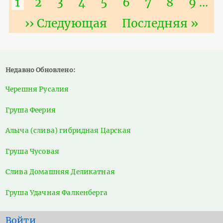
Текущая
1
Страница
2
Страница
3
Страница
4
Страница
5
Страница
6
Страница
7
Страниц
8
Стра
9
…
страниц
страница
Следующая
›› Следующая
Последняя
Последняя »
страница
страница
Недавно Обновлено:
Черешня Русалия
Груша Феерия
Алыча (слива) гибридная Царская
Груша Чусовая
Слива Домашняя Деликатная
Груша Удачная Фалкенберга
User
Войти