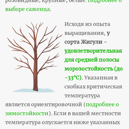
розовидные, крупные, белые.
Подробнее о
выборе саженца
.
Исходя из опыта
выращивания,
у
сорта Жигули -
удовлетворительная
для средней полосы
морозостойкость (до
-33°С)
. Указанная в
скобках критическая
температура
является ориентировочной (
подробнее о
зимостойкости
). Если в вашей местности
температура опускается ниже указанных