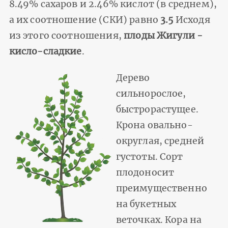
8.49% сахаров и 2.46% кислот (в среднем),
а их соотношение (СКИ) равно
3.5
Исходя
из этого соотношения,
плоды Жигули -
кисло-сладкие
.
Дерево
сильнорослое,
быстрорастущее.
Крона овально-
округлая, средней
густоты. Сорт
плодоносит
преимущественно
на букетных
веточках. Кора на