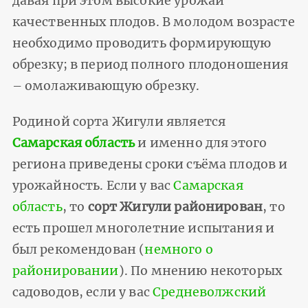
давая при этом высокие урожаи
качественных плодов. В молодом возрасте
необходимо проводить формирующую
обрезку; в период полного плодоношения
– омолаживающую обрезку.
Родиной сорта Жигули является
Самарская область
и именно для этого
региона приведены сроки съёма плодов и
урожайность. Если у вас
Самарская
область
, то
сорт Жигули районирован
, то
есть прошел многолетние испытания и
был рекомендован (
немного о
районировании
). По мнению некоторых
садоводов, если у вас
Средневолжский