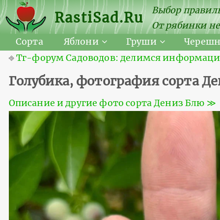
Выбор правиль
RastiSad.Ru
От рябинки не
Сорта
Яблони
Груши
Череш
⎆
Тг-форум Садоводов: делимся информацией
Голубика, фотография сорта Д
Описание и другие фото сорта Дениз Блю ≫