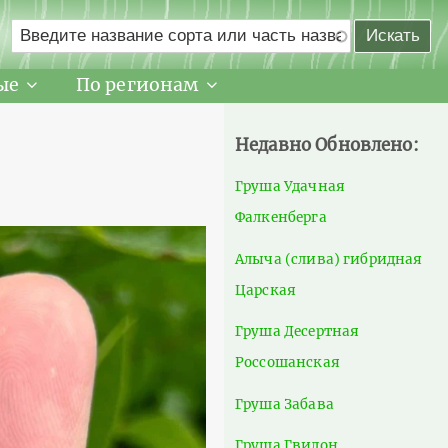
ые
По регионам
Недавно Обновлено:
Груша Удачная
Фалкенберга
Алыча (слива) гибридная
Царская
Груша Десертная
Россошанская
Груша Забава
Груша Гвидон