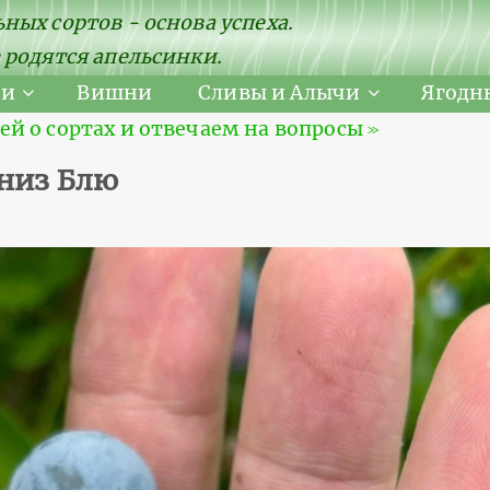
ных сортов - основа успеха.
 родятся апельсинки.
ни
Вишни
Сливы и Алычи
Ягодн
 о сортах и отвечаем на вопросы ≫
ениз Блю