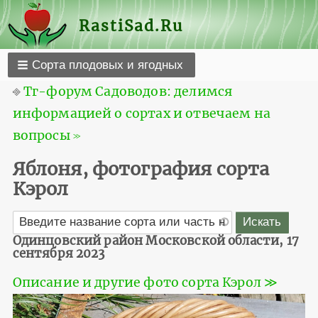
RastiSad.Ru
Сорта плодовых и ягодных
⎆
Тг-форум Садоводов: делимся
информацией о сортах и отвечаем на
вопросы ≫
Яблоня, фотография сорта
Кэрол
Одинцовский район Московской области, 17
сентября 2023
Описание и другие фото сорта Кэрол ≫