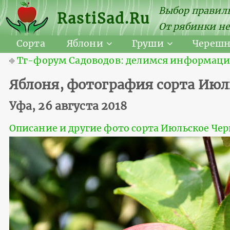
Выбор правиль
RastiSad.Ru
От рябинки не
Сорта
Яблони
Груши
Череш
⎆
Тг-форум Садоводов: делимся информацией
Яблоня, фотография сорта Июл
Уфа, 26 августа 2018
Описание и другие фото сорта Июльское Че