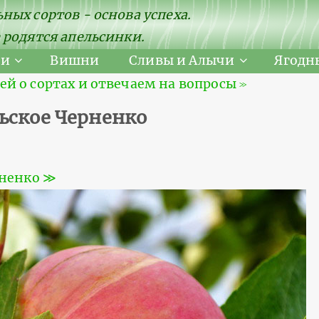
ных сортов - основа успеха.
 родятся апельсинки.
ни
Вишни
Сливы и Алычи
Ягодн
 о сортах и отвечаем на вопросы ≫
ьское Черненко
рненко ≫