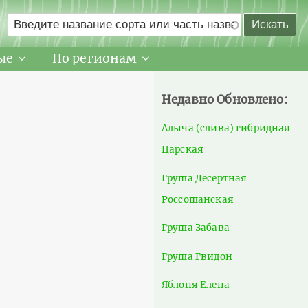
ые
По регионам
Недавно Обновлено:
Алыча (слива) гибридная
Царская
Груша Десертная
Россошанская
Груша Забава
Груша Гвидон
Яблоня Елена