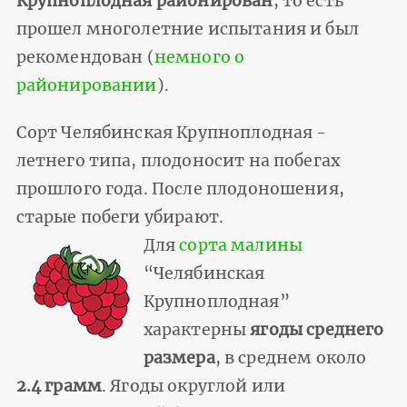
Крупноплодная районирован
, то есть
прошел многолетние испытания и был
рекомендован (
немного о
районировании
).
Сорт Челябинская Крупноплодная -
летнего типа, плодоносит на побегах
прошлого года. После плодоношения,
старые побеги убирают.
Для
сорта малины
“Челябинская
Крупноплодная”
характерны
ягоды среднего
размера
, в среднем около
2.4 грамм
. Ягоды округлой или