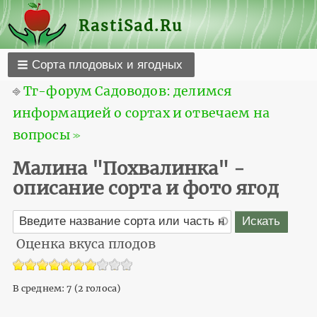
RastiSad.Ru
Сорта плодовых и ягодных
⎆
Тг-форум Садоводов: делимся
информацией о сортах и отвечаем на
вопросы ≫
Малина "Похвалинка" -
описание сорта и фото ягод
Оценка вкуса плодов
В среднем:
7
(
2
голоса)