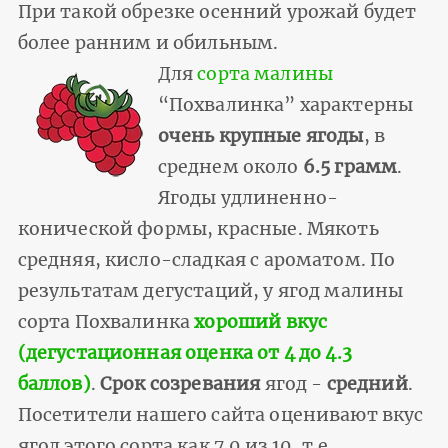
При такой обрезке осенний урожай будет
более ранним и обильным.
Для
сорта малины
“Похвалинка” характерны
очень крупные ягоды
, в
среднем около
6.5 грамм
.
Ягоды удлиненно-
конической формы, красные. Мякоть
средняя, кисло-сладкая с ароматом. По
результатам дегустаций, у ягод малины
сорта Похвалинка
хороший вкус
(дегустационная оценка от 4 до 4.3
баллов)
.
Срок созревания
ягод -
средний
.
Посетители нашего сайта оценивают вкус
ягод этого сорта как 7.0 из 10, т.е.