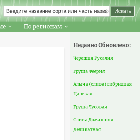
ые
По регионам
Недавно Обновлено:
Черешня Русалия
Груша Феерия
Алыча (слива) гибридная
Царская
Груша Чусовая
Слива Домашняя
Деликатная