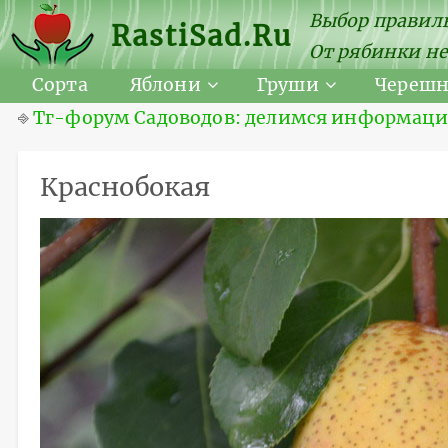
Выбор правиль
RastiSad.Ru
От рябинки не
Сорта
Яблони
Груши
Череш
⎆
Тг-форум Садоводов: делимся информацией
Краснобокая