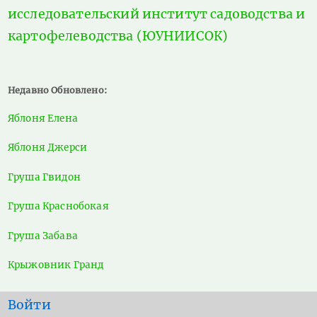
исследовательский институт садоводства и
картофелеводства (ЮУНИИСОК)
Недавно Обновлено:
Яблоня Елена
Яблоня Джерси
Груша Гвидон
Груша Краснобокая
Груша Забава
Крыжовник Гранд
User
Войти