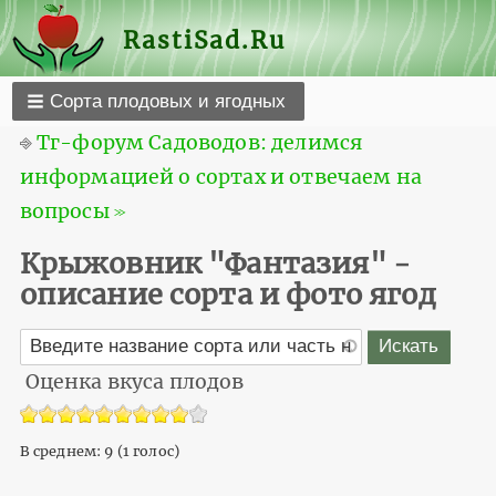
RastiSad.Ru
Сорта плодовых и ягодных
⎆
Тг-форум Садоводов: делимся
информацией о сортах и отвечаем на
вопросы ≫
Крыжовник "Фантазия" -
описание сорта и фото ягод
Оценка вкуса плодов
В среднем:
9
(
1
голос)