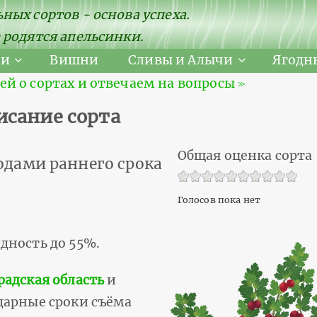
ных сортов - основа успеха.
 родятся апельсинки.
ни
Вишни
Сливы и Алычи
Ягодн
 о сортах и отвечаем на вопросы ≫
исание сорта
Общая оценка сорта
дами раннего срока
Голосов пока нет
дность до 55%.
адская область
и
дарные сроки съёма