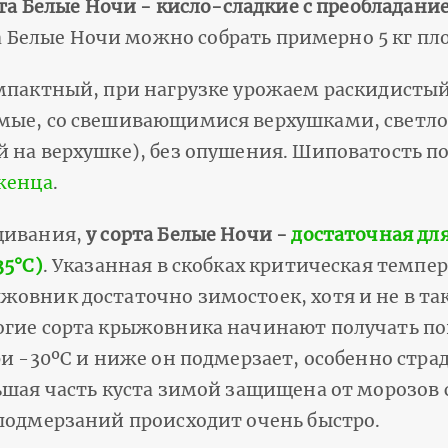
та Белые Ночи - кисло-сладкие с преобладани
та Белые Ночи можно собрать примерно 5 кг пл
мпактный, при нагрузке урожаем раскидистый
мые, со свешивающимися верхушками, светло
 на верхушке), без опушения. Шиповатость по
женца
.
щивания,
у сорта Белые Ночи -
достаточная дл
35°С)
. Указанная в скобках критическая темпе
овник достаточно зимостоек, хотя и не в так
огие сорта крыжовника начинают получать п
ри -30ºС и ниже он подмерзает, особенно стр
ьшая часть куста зимой защищена от морозов 
подмерзаний происходит очень быстро.