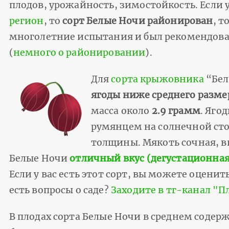
плодов, урожайность, зимостойкость. Если у
регион
, то
сорт Белые Ночи районирован
, т
многолетние испытания и был рекомендов
(
немного о районировании
).
Для
сорта крыжовника
“Бел
ягоды ниже среднего разме
масса около
2.9 грамм
. Яго
румянцем на солнечной сто
толщины. Мякоть сочная, вк
Белые Ночи
отличный вкус (дегустационная о
Если у вас есть этот сорт, вы можете оценить
есть вопросы о саде?
Заходите в тг-канал "
В плодах сорта Белые Ночи в среднем содерж