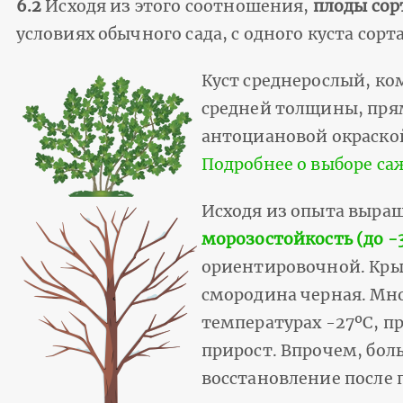
6.2
Исходя из этого соотношения,
плоды сор
условиях обычного сада, с одного куста сор
Куст среднерослый, ко
средней толщины, пря
антоциановой окраской
Подробнее о выборе са
Исходя из опыта выра
морозостойкость (до -
ориентировочной. Крыж
смородина черная. Мн
температурах -27ºС, п
прирост. Впрочем, бол
восстановление после 