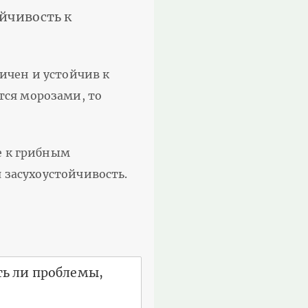
ойчивость к
ичен и устойчив к
тся морозами, то
е к грибным
 засухоустойчивость.