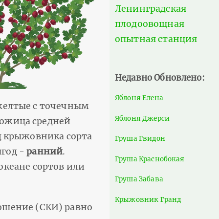
Ленинградская
плодоовощная
опытная станция
Недавно Обновлено:
Яблоня Елена
-желтые с точечным
Яблоня Джерси
Кожица средней
од крыжовника сорта
Груша Гвидон
год -
ранний
.
Груша Краснобокая
 океане сортов или
Груша Забава
Крыжовник Гранд
ношение (СКИ) равно