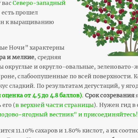
 вас
Северо-западный
о есть прошел
ан к выращиванию
ые Ночи” характерны
ра и мелкие
, средняя
ды округлые и округло-овальные, зеленовато
роне, слабоопушенные по всей поверхности. 
ус сладкий. По результатам дегустаций, у яг
ценка от 4.5 до 4.8 баллов)
.
Срок созревания
я
 его (
в верхней части страницы
). Нужен гид в
Плодово-ягодный вестник" и присоединяйтесь!
ится 11.10% сахаров и 1.80% кислот, а их соот