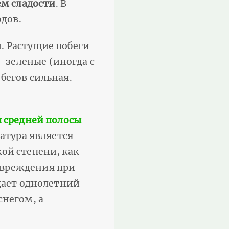
ем сладости
. В
одов.
. Растущие побеги
-зеленые (иногда с
бегов сильная.
я средней полосы
ратура является
ой степени, как
овреждения при
адает однолетний
снегом, а