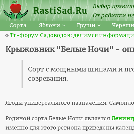
Выбор правиль
RastiSad.Ru
От рябинки не
Сорта
Яблони
Груши
Череш
⎆
Тг-форум Садоводов: делимся информацией
Крыжовник "Белые Ночи" - оп
Сорт с мощными шипами и яго
созревания.
Ягоды универсального назначения. Самопло
Родиной сорта Белые Ночи является
Ленингр
именно для этого региона приведены кален