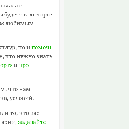
начала с
 будете в восторге
ашим любимым
льтур, но и
помочь
е, что нужно знать
орта
и
про
ом, что нам
чв, условий.
ли то, что вас
нтарии,
задавайте