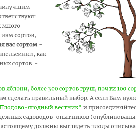
 наилучшим
оответствуют
к много
ниям сортов,
я вас сортом -
апельсинки, как
ных сортов -
ов яблони
,
более 300 сортов груш
,
почти 100 со
ам сделать правильный выбор. А если Вам нуже
"Плодово-ягодный вестник"
и присоединяйтес
дежных садоводов-опытников (опубликованы
 настоящему должны выглядеть плоды описыва