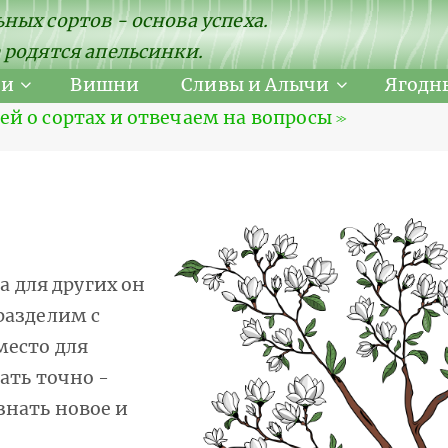
ных сортов - основа успеха.
 родятся апельсинки.
ни
Вишни
Сливы и Алычи
Ягодн
 о сортах и отвечаем на вопросы ≫
а для других он
разделим с
место для
ать точно -
знать новое и