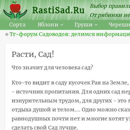
Выбор правиль
RastiSad.Ru
От рябинки не
Сорта
Яблони
Груши
Череш
⎆
Тг-форум Садоводов: делимся информацией
Расти, Сад!
Что значит для человека сад?
Кто-то видит в саду кусочек Рая на Земле, 
- источник пропитания. Для одних сад не
изнурительным трудом, для других - это 
отдыха душой и телом.... Одно можно сказ
равнодушных почти нет и многие хотят у
сделать свой Сад лучше.