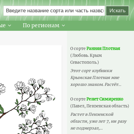
ые
По регионам
О сорте
Ранняя Плотная
(Любовь. Крым
Севастополь.)
Этот сорт клубники
Крымская Плотная мне
хорошо знаком. Растёт…
О сорте
Ренет Симиренко
(Павел, Пензенская область)
Растет в Пензенской
области, уже лет 7, ни разу
не подмерзал,…