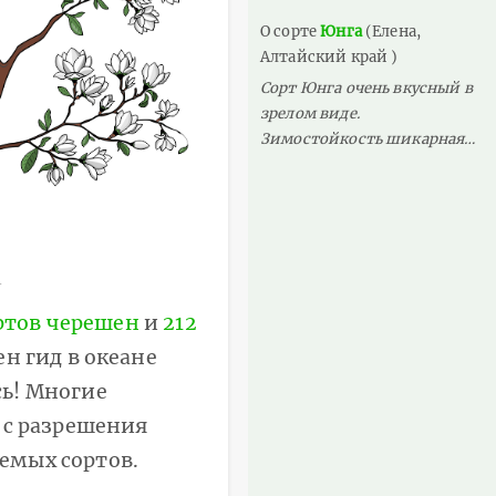
О сорте
Юнга
(Елена,
Алтайский край )
Сорт Юнга очень вкусный в
зрелом виде.
Зимостойкость шикарная…
ртов черешен
и
212
н гид в океане
ь! Многие
 с разрешения
емых сортов.