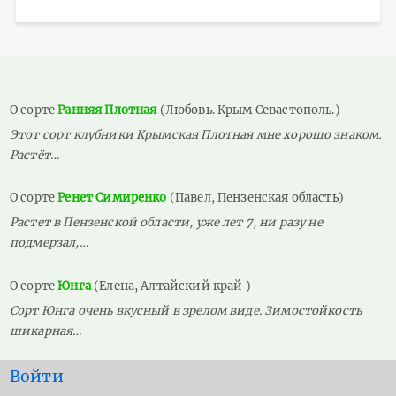
О сорте
Ранняя Плотная
(Любовь. Крым Севастополь.)
Этот сорт клубники Крымская Плотная мне хорошо знаком.
Растёт…
О сорте
Ренет Симиренко
(Павел, Пензенская область)
Растет в Пензенской области, уже лет 7, ни разу не
подмерзал,…
О сорте
Юнга
(Елена, Алтайский край )
Сорт Юнга очень вкусный в зрелом виде. Зимостойкость
шикарная…
User
Войти