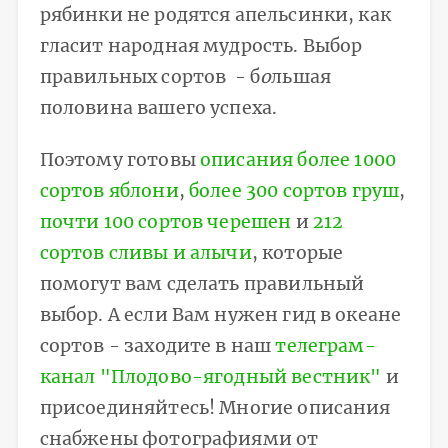
рябинки не родятся апельсинки, как
гласит народная мудрость. Выбор
правильных сортов - б
о
льшая
половина вашего успеха.
Поэтому готовы
описания более 1000
сортов яблони
,
более 300 сортов груш
,
почти 100 сортов черешен
и
212
сортов сливы и алычи
, которые
помогут вам сделать правильный
выбор. А если Вам нужен гид в океане
сортов - заходите в наш
телеграм-
канал "Плодово-ягодный вестник"
и
присоединяйтесь! Многие описания
снабжены фотографиями от