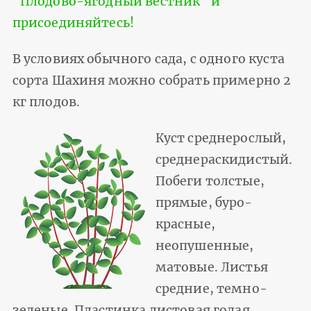
"Плодово-ягодный вестник" и
присоединяйтесь!
В условиях обычного сада, с одного куста
сорта Шахиня можно собрать примерно 2
кг плодов.
Куст среднерослый,
среднераскидистый.
Побеги толстые,
прямые, буро-
красные,
неопушенные,
матовые. Листья
средние, темно-
зеленые. Пластинка листовая голая,