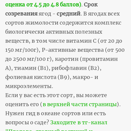
оценка от 4.5 до 4.8 баллов)
.
Срок
созревания
ягод -
средний
. В ягодах всех
сортов жимолости содержится комплекс
биологически активных полезных
веществ, в том числе витамин С (от 20 до
150 мг/100г), Р-активные вещества (от 500
до 2500 мг/100 г), каротин (провитамин
А), тиамин (В1), рибофлавин (В2),
фолиевая кислота (В9), макро- и
микроэлементы.
Если у вас есть этот сорт, вы можете
оценить его (
в верхней части страницы
).
Нужен гид в океане сортов или есть
вопросы о саде?
Заходите в тг-канал