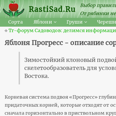
Выбор правиль
RastiSad.Ru
От рябинки не
Сорта
Яблони
Груши
Череш
⎆
Тг-форум Садоводов: делимся информацией
Яблоня Прогресс - описание со
Зимостойкий клоновый подво
скелетообразователь для усло
Востока.
Корневая система подвоя «Прогресс» глубинн
придаточных корней, которые отходят от о
сначала горизонтально в приствольном круг