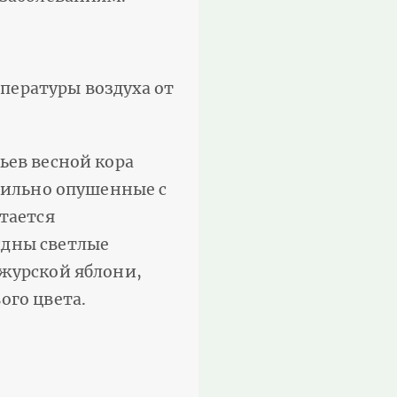
пературы воздуха от
ьев весной кора
 сильно опушенные с
тается
идны светлые
чжурской яблони,
ого цвета.