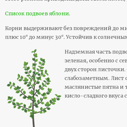
Список подвоев яблони
.
Корни выдерживают без повреж­дений до ми
плюс 10° до минус 30°. Устойчив к солнечн
Надземная часть подво
зеленая, особенно с с
двух сторон листочки.
слабозаметным. Лист 
маслянистые пятна и т
кисло-сладкого вкуса 