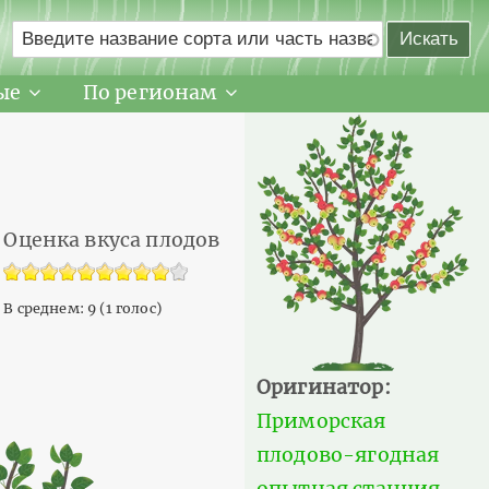
ые
По регионам
Оценка вкуса плодов
В среднем:
9
(
1
голос)
Оригинатор:
Приморская
плодово-ягодная
опытная станция