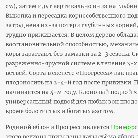
см), затем идут вертикально вниз на глубину
Выкопка и пересадка корнесобственного под
затруднена из-за потери глубинных корней, 
трудно приживается. В целом дерево облада
восстановительной способностью, механич
коры зарастают без замазки за 2-3 сезона. 
разреженно-ярусной системе в течение 3-х 
ветвей. Сорта в скелете «Прогресса» как пр
плодоносить на 2-4-й год после прививки
начинается на 4-м году. Клоновый подвой «
универсальный подвой для любых зон плодо
кроме болотистых и богатых азотом.
Родиной яблони Прогресс является
Приморс
этого региона приведены даты съёма яблок,