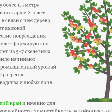
 более 1,5 метра.
воя старше 2-х лет
в связи с чем дерево
ет высокой
еские повреждения
Скелет формируют по
лет из 5-7 скелетных
авило начинают
. Промышленный урожай
Прогресс» –
водства и любых почв,
кий край
и именно для
 урожайность, зимостойкость, устойчивость к