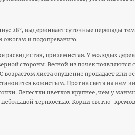
нус 28°, выдерживает суточ­ные перепады тем
ым ожогам и подопреванию.
я раскидистая, приземистая. У молодых дерев
еверной стороны. Весной из почек появляются
 С возрастом листа опушение пропадает или ос
становится кожистым. Против света на нем в
очки. Лепестки цветков крупнее, чем у мань
с небольшой терпкостью. Корни светло-кремов