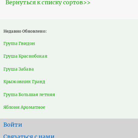
Вернуться к списку сортов>>
Недавно Обновлено:
Груша Гвидон
Груша Краснобокая
Груша Забава
Крыжовник Гранд
Груша Большая летняя
Яблоня Ароматное
User
Войти
account
Footer
Связаться с нами