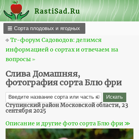
RastiSad.Ru
Сорта плодовых и ягодных
⎆
Тг-форум Садоводов: делимся
информацией о сортах и отвечаем на
вопросы ≫
Слива Домашняя,
фотография сорта Блю фри
Ступинский район Московской области, 23
сентября 2025
Описание и другие фото сорта Блю фри ≫