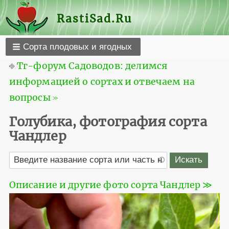
RastiSad.Ru
Сорта плодовых и ягодных
⎆
Тг-форум Садоводов: делимся
информацией о сортах и отвечаем на
вопросы ≫
Голубика, фотография сорта
Чандлер
Описание и другие фото сорта Чандлер ≫