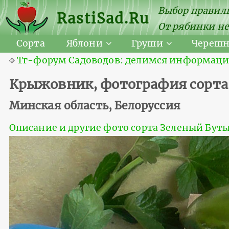
Выбор правиль
RastiSad.Ru
От рябинки не
Сорта
Яблони
Груши
Череш
⎆
Тг-форум Садоводов: делимся информацией
Крыжовник, фотография сорт
Минская область, Белоруссия
Описание и другие фото сорта Зеленый Бу