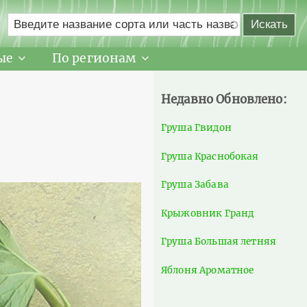
ые
По регионам
Недавно Обновлено:
Груша Гвидон
Груша Краснобокая
Груша Забава
Крыжовник Гранд
Груша Большая летняя
Яблоня Ароматное