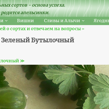
ных сортов - основа успеха.
 родятся апельсинки.
ни
Вишни
Сливы и Алычи
Ягодн
 о сортах и отвечаем на вопросы ≫
а Зеленый Бутылочный
тылочный ≫