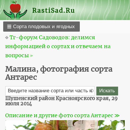
RastiSad.Ru
Сорта плодовых и ягодных
⎆
Тг-форум Садоводов: делимся
информацией о сортах и отвечаем на
вопросы ≫
Малина, фотография сорта
Антарес
Шушенский район Красноярского края, 29
июля 2014
Описание и другие фото сорта Антарес ≫