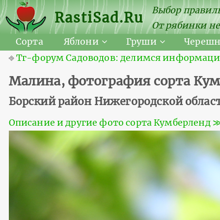
Выбор правиль
RastiSad.Ru
От рябинки не
Сорта
Яблони
Груши
Череш
⎆
Тг-форум Садоводов: делимся информацией
Малина, фотография сорта Ку
Борский район Нижегородской област
Описание и другие фото сорта Кумберленд 