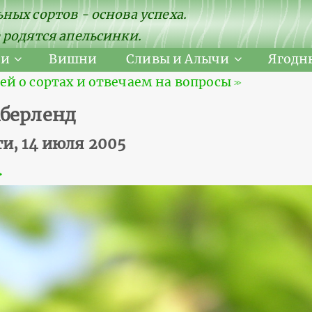
ных сортов - основа успеха.
 родятся апельсинки.
ни
Вишни
Сливы и Алычи
Ягодн
 о сортах и отвечаем на вопросы ≫
мберленд
и, 14 июля 2005
≫