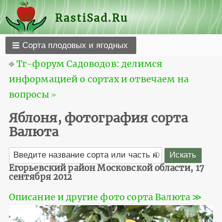
RastiSad.Ru
Сорта плодовых и ягодных
⎆
Тг-форум Садоводов: делимся
информацией о сортах и отвечаем на
вопросы ≫
Яблоня, фотография сорта
Валюта
Егорьевский район Московской области, 17
сентября 2012
Описание и другие фото сорта Валюта ≫