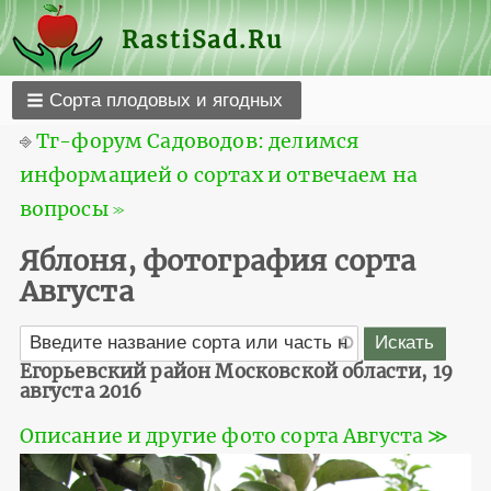
RastiSad.Ru
Сорта плодовых и ягодных
⎆
Тг-форум Садоводов: делимся
информацией о сортах и отвечаем на
вопросы ≫
Яблоня, фотография сорта
Августа
Егорьевский район Московской области, 19
августа 2016
Описание и другие фото сорта Августа ≫