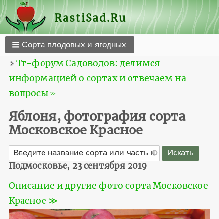
RastiSad.Ru
Сорта плодовых и ягодных
⎆
Тг-форум Садоводов: делимся
информацией о сортах и отвечаем на
вопросы ≫
Яблоня, фотография сорта
Московское Красное
Подмосковье, 23 сентября 2019
Описание и другие фото сорта Московское
Красное ≫