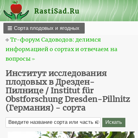
RastiSad.Ru
Сорта плодовых и ягодных
⎆
Тг-форум Садоводов: делимся
информацией о сортах и отвечаем на
вопросы ≫
Институт исследования
плодовых в Дрезден-
Пилнице / Institut für
Obstforschung Dresden-Pillnitz
(Германия) - сорта