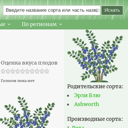
ые
По регионам
Оценка вкуса плодов
Голосов пока нет
Родительские сорта:
Эрли Блю
Ashworth
Производные сорта:
Река