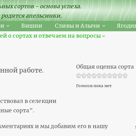
ных сортов - основа успеха.
 родятся апельсинки.
ни
Вишни
Сливы и Алычи
Ягодн
 о сортах и отвечаем на вопросы ≫
Общая оценка сорта
нной работе.
Голосов пока нет
аствовал в селекции
дные сорта".
мментариях и мы добавим его в нашу