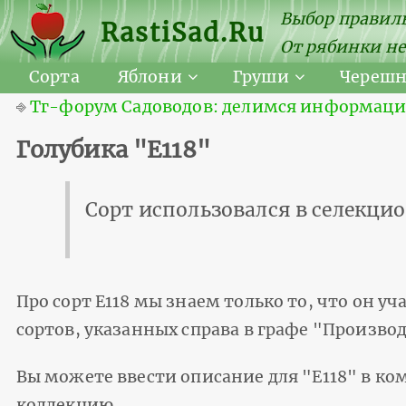
Выбор правиль
RastiSad.Ru
От рябинки не
Сорта
Яблони
Груши
Череш
⎆
Тг-форум Садоводов: делимся информацией
Голубика "E118"
Сорт использовался в селекцио
Про сорт E118 мы знаем только то, что он уч
сортов, указанных справа в графе "Произво
Вы можете ввести описание для "E118" в ко
коллекцию.