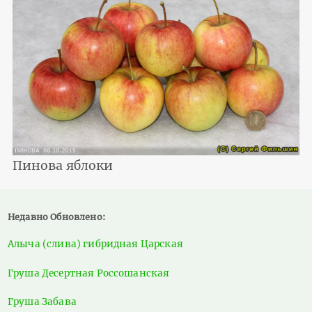
Пинова яблоки
Недавно Обновлено:
Алыча (слива) гибридная Царская
Груша Десертная Россошанская
Груша Забава