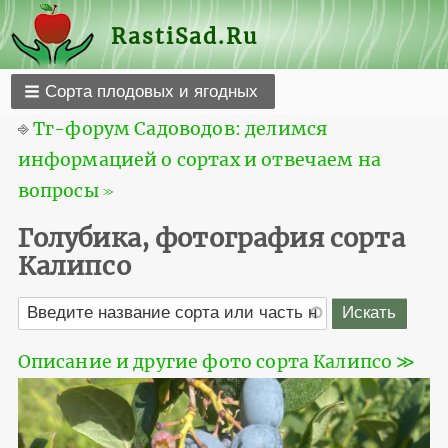
RastiSad.Ru
Сорта плодовых и ягодных
⎆
Тг-форум Садоводов: делимся
информацией о сортах и отвечаем на
вопросы ≫
Голубика, фотография сорта
Калипсо
Описание и другие фото сорта Калипсо ≫