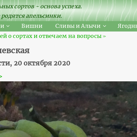
ных сортов - основа успеха.
 родятся апельсинки.
ни
Вишни
Сливы и Алычи
Ягодн
 о сортах и отвечаем на вопросы ≫
левская
ти, 20 октября 2020
≫