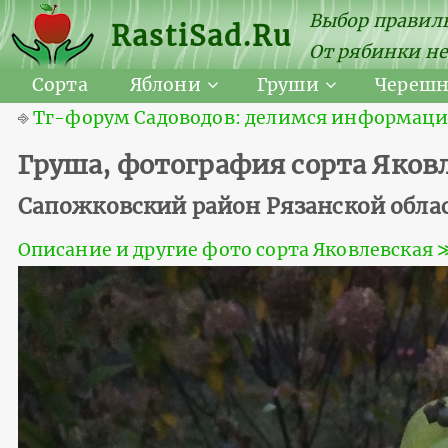
Выбор правиль
RastiSad.Ru
От рябинки не
Сорта
Яблони
Груши
Череш
⎆
Тг-форум Садоводов: делимся информацией
Груша, фотография сорта Яков
Сапожковский район Рязанской облас
Описание и другие фото сорта Яковлевская 