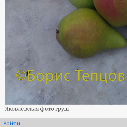
Яковлевская фото груш
User
Войти