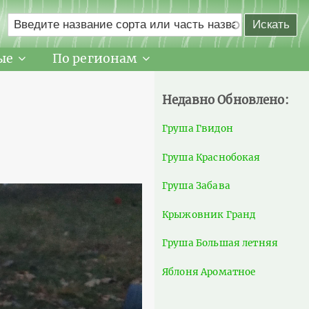
ые
По регионам
Недавно Обновлено:
Груша Гвидон
Груша Краснобокая
Груша Забава
Крыжовник Гранд
Груша Большая летняя
Яблоня Ароматное